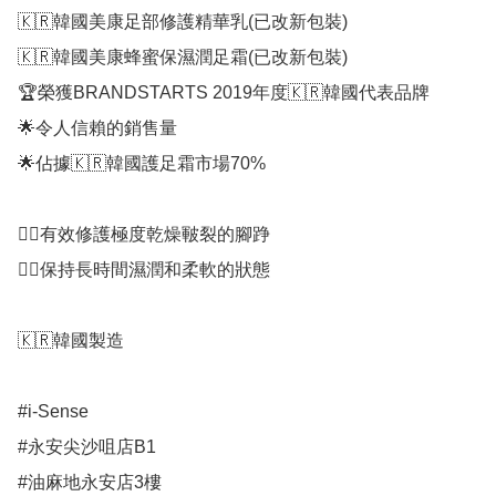
🇰🇷韓國美康足部修護精華乳(已改新包裝)

🇰🇷韓國美康蜂蜜保濕潤足霜(已改新包裝)

🏆榮獲BRANDSTARTS 2019年度🇰🇷韓國代表品牌

🌟令人信賴的銷售量

🌟佔據🇰🇷韓國護足霜市場70%

👍🏻有效修護極度乾燥皸裂的腳踭

👍🏻保持長時間濕潤和柔軟的狀態

🇰🇷韓國製造

#i-Sense

#永安尖沙咀店B1

#油麻地永安店3樓
